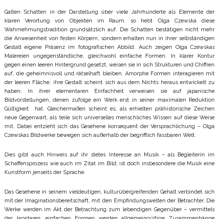
Galten Schatten in der Darstellung über viele Jahrhunderte als Elemente der
klaren Verortung von Objekten im Raum, so hebt Olga Czewska diese
Wahrnehmungstradition grundsätzlich auf. Die Schatten bestätigen nicht mehr
die Anwesenheit von festen Körpern, sondern erhalten nun in ihrer selbständigen
Gestalt eigene Präsenz im fotografischen Abbild. Auch zeigen Olga Czewskas
Malereien ungegenständliche, gleichwohl einfache Formen. In klarer Kontur
gegen einen leeren Hintergrund gesetzt, weisen sie in sich Strukturen und Chiffren
auf, die geheimnisvoll und rätselhaft bleiben. Amorphe Formen interagieren mit
der leeren Fläche, ihre Gestalt scheint sich aus dem Nichts heraus entwickelt zu
haben. In ihrer elementaren Einfachheit verweisen sie auf japanische
Bildvorstellungen, denen zufolge ein Werk erst in seiner maximalen Reduktion
Gültigkeit hat. Gleichermaßen scheint es, als erhielten prähistorische Zeichen
neue Gegenwart, als teile sich universelles menschliches Wissen auf diese Weise
mit. Dabei entzieht sich das Gesehene konsequent der Versprachlichung – Olga
Czewskas Bildwerke bewegen sich außerhalb der begrifflich fassbaren Welt.
Dies gibt auch Hinweis auf ihr stetes Interesse an Musik – als Begleiterin im
Schaffensprozess wie auch im Zitat im Bild; ist doch insbesondere die Musik eine
Kunstform jenseits der Sprache.
Das Gesehene in seinem vieldeutigen, kulturübergreifenden Gehalt verbindet sich
mit der Imaginationsbereitschaft, mit den Empfindungswelten der Betrachter. Die
Werke werden im Akt der Betrachtung zum lebendigen Gegenüber – vermittels
der lapidaren, einfachen Formen werden allgemeingültige Zusammenhänge