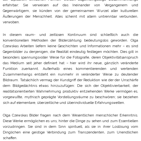
erfahrbar: Sie verweisen auf das Ineinander von Vergangenem und
Gegenwärtigem, sie künden von der gemeinsamen Wurzel aller kulturellen
Äußerungen der Menschheit. Alles scheint mit allem untrennbar verbunden,
verwoben.
In diesem raum- und zeitlosen Kontinuum sind schließlich auch die
konventionellen Methoden der Bilderzählung bedeutungslos geworden. Olga
Czewskas Arbeiten liefern keine Geschichten und Informationen mehr – es sind
Gegenbilder zu denjenigen, die Realität eindeutig festlegen möchten. Dies gilt in
besonders spannungsvoller Weise für die Fotografie, deren Objektivitätsanspruch
das Medium seit jeher definiert hat – hier wird ihr neue, gänzlich veränderte
Funktion zuerkannt. Außerhalb eines kommentierenden und wertenden
Zusammenhangs entsteht ein nunmehr in veränderter Weise zu deutender
Bildraum. Tatsächlich vermag der Kunstgriff der Reduktion wie der der Unschärfe
dem Bildgedächtnis etwas hinzuzufügen: Die sich der Objektivierbarkeit, der
realitätsorientierten Wahrnehmung produktiv entziehenden Werke vermögen es,
vorgewußte, mythisch geprägte Vorstellungsräume zu beschwören; sie beziehen
sich auf elementare, überzeitliche und überindividuelle Erfahrungswelten.
Olga Czewskas Bilder fragen nach dem Wesentlichen menschlicher Erkenntnis.
Diese Werke ermöglichen es uns, hinter die Dinge zu sehen und zum Essentiellen
vorzudringen. Sie sind in dem Sinn spirituell, als sie in ihrer Loslösung vom
Dinglichen eine geistige Verbindung zum Transzendenten, zum Unendlichen
schaffen.