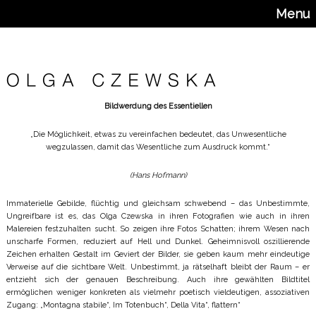
Menu
Bildwerdung des Essentiellen
„Die Möglichkeit, etwas zu vereinfachen bedeutet, das Unwesentliche
wegzulassen, damit das Wesentliche zum Ausdruck kommt.“
(Hans Hofmann)
Immaterielle Gebilde, flüchtig und gleichsam schwebend – das Unbestimmte,
Ungreifbare ist es, das Olga Czewska in ihren Fotografien wie auch in ihren
Malereien festzuhalten sucht. So zeigen ihre Fotos Schatten; ihrem Wesen nach
unscharfe Formen, reduziert auf Hell und Dunkel. Geheimnisvoll oszillierende
Zeichen erhalten Gestalt im Geviert der Bilder, sie geben kaum mehr eindeutige
Verweise auf die sichtbare Welt. Unbestimmt, ja rätselhaft bleibt der Raum – er
entzieht sich der genauen Beschreibung. Auch ihre gewählten Bildtitel
ermöglichen weniger konkreten als vielmehr poetisch vieldeutigen, assoziativen
Zugang: „Montagna stabile“, Im Totenbuch“, Della Vita“, flattern“